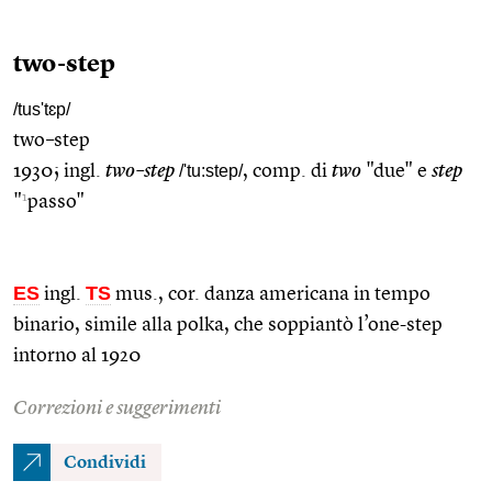
two-step
/tus'tɛp/
two–step
1930; ingl.
two–step
/'tu:step/
, comp. di
two
"due" e
step
1
"
passo"
ES
TS
ingl.
mus., cor. danza americana in tempo
binario, simile alla polka, che soppiantò l’one-step
intorno al 1920
Correzioni e suggerimenti
Condividi