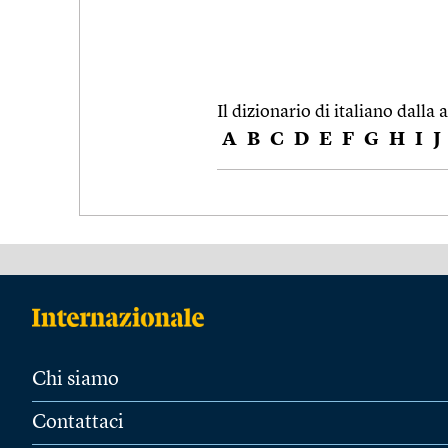
Il dizionario di italiano dalla a
A
B
C
D
E
F
G
H
I
J
Chi siamo
Contattaci