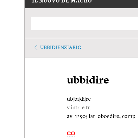
IL NUOVO DE MAURO
UBBIDIENZIARIO
ubbidire
ub
|
bi
|
dì
|
re
v.intr. e tr.
av. 1250; lat. oboedīre, comp. 
CO