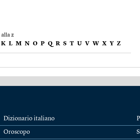
 alla z
K
L
M
N
O
P
Q
R
S
T
U
V
W
X
Y
Z
Dizionario italiano
P
Oroscopo
S