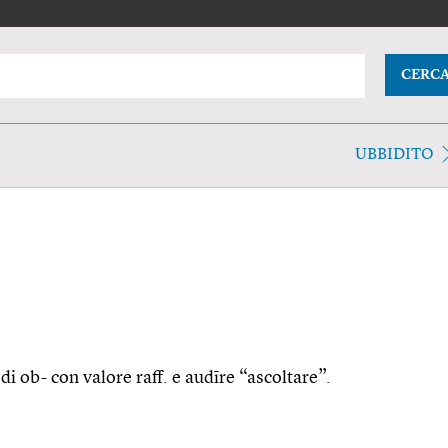
CERC
UBBIDITO
di ob- con valore raff. e audīre “ascoltare”.