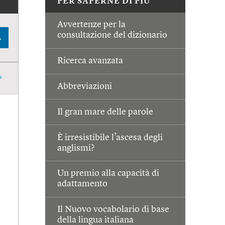
PER SAPERNE DI PIÙ
Avvertenze per la
consultazione del dizionario
A
Ricerca avanzata
Abbreviazioni
Il gran mare delle parole
È irresistibile l’ascesa degli
anglismi?
Un premio alla capacità di
adattamento
Il Nuovo vocabolario di base
della lingua italiana