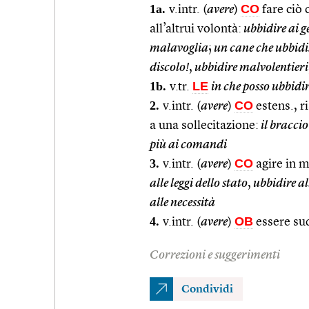
1a.
CO
v.intr. (
avere
)
fare ciò 
all’altrui volontà:
ubbidire ai g
malavoglia
;
un cane che ubbidi
discolo!
,
ubbidire malvolentieri
1b.
LE
v.tr.
in che posso ubbidi
2.
CO
v.intr. (
avere
)
estens., r
a una sollecitazione:
il braccio
più ai comandi
3.
CO
v.intr. (
avere
)
agire in m
alle leggi dello stato
,
ubbidire al
alle necessità
4.
OB
v.intr. (
avere
)
essere sud
Correzioni e suggerimenti
Condividi