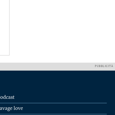
PUBBLICITÀ
odcast
avage love