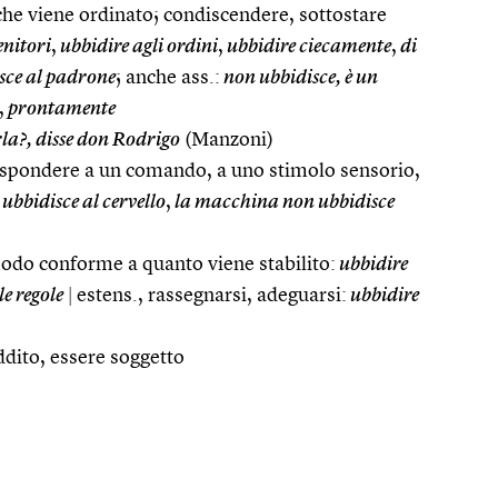
che viene ordinato; condiscendere, sottostare
enitori
,
ubbidire agli ordini
,
ubbidire ciecamente
,
di
sce al padrone
; anche ass.:
non ubbidisce, è un
,
prontamente
rla?, disse don Rodrigo
(Manzoni)
ispondere a un comando, a uno stimolo sensorio,
 ubbidisce al cervello
,
la macchina non ubbidisce
odo conforme a quanto viene stabilito:
ubbidire
le regole
|
estens., rassegnarsi, adeguarsi:
ubbidire
dito, essere soggetto