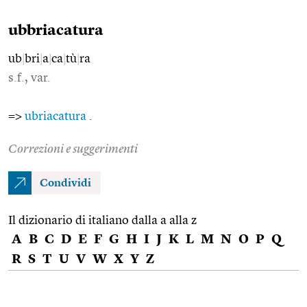
ubbriacatura
ub
|
bri
|
a
|
ca
|
tù
|
ra
s.f., var.
=>
ubriacatura
.
Correzioni e suggerimenti
Condividi
Il dizionario di italiano dalla a alla z
A
B
C
D
E
F
G
H
I
J
K
L
M
N
O
P
Q
R
S
T
U
V
W
X
Y
Z