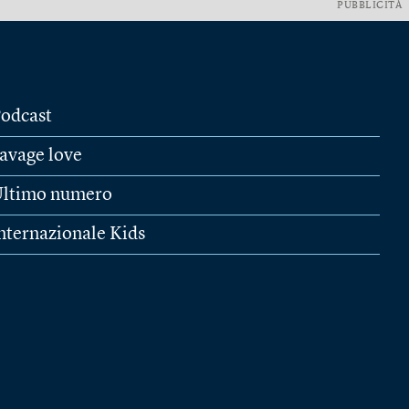
PUBBLICITÀ
odcast
avage love
ltimo numero
nternazionale Kids