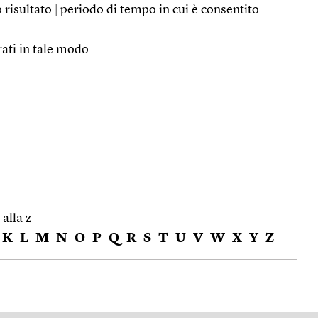
o risultato
|
periodo di tempo in cui è consentito
rati in tale modo
 alla z
K
L
M
N
O
P
Q
R
S
T
U
V
W
X
Y
Z