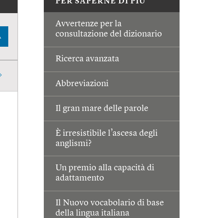
PER SAPERNE DI PIÙ
Avvertenze per la
consultazione del dizionario
A
Ricerca avanzata
Abbreviazioni
Il gran mare delle parole
È irresistibile l’ascesa degli
anglismi?
Un premio alla capacità di
adattamento
Il Nuovo vocabolario di base
della lingua italiana