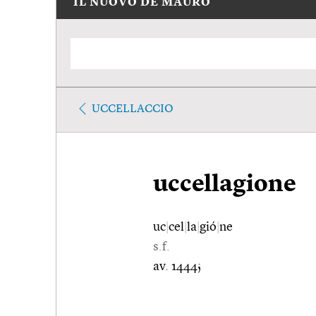
IL NUOVO DE MAURO
UCCELLACCIO
uccellagione
uc
|
cel
|
la
|
gió
|
ne
s.f.
av. 1444;