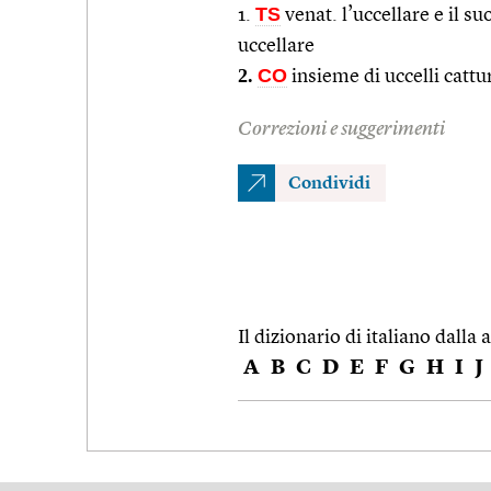
TS
1.
venat. l’uccellare e il su
uccellare
2.
CO
insieme di uccelli cattu
Correzioni e suggerimenti
Condividi
Il dizionario di italiano dalla a
A
B
C
D
E
F
G
H
I
J