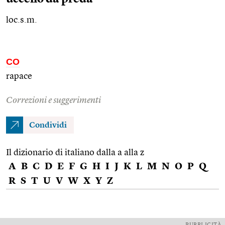
loc.s.m.
CO
rapace
Correzioni e suggerimenti
Condividi
Il dizionario di italiano dalla a alla z
A
B
C
D
E
F
G
H
I
J
K
L
M
N
O
P
Q
R
S
T
U
V
W
X
Y
Z