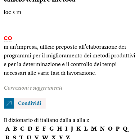
loc.s.m.
CO
in un’impresa, ufficio preposto all’elaborazione dei
programmi per il miglioramento dei metodi produttivi
e per la determinazione e il controllo dei tempi
necessari alle varie fasi di lavorazione.
Correzioni e suggerimenti
Condividi
Il dizionario di italiano dalla a alla z
A
B
C
D
E
F
G
H
I
J
K
L
M
N
O
P
Q
R
S
T
U
V
W
X
Y
Z