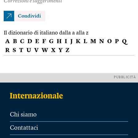
Correzioni e suggerimenti
Condividi
Il dizionario di italiano dalla a alla z
A
B
C
D
E
F
G
H
I
J
K
L
M
N
O
P
Q
R
S
T
U
V
W
X
Y
Z
PUBBLICITÀ
Chi siamo
Contattaci