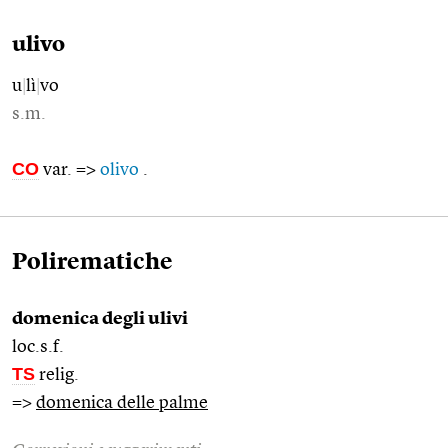
ulivo
u
|
lì
|
vo
s.m.
CO
var. =>
olivo
.
Polirematiche
domenica degli ulivi
loc.s.f.
TS
relig.
=>
domenica delle palme