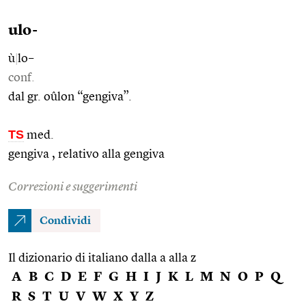
ulo-
ù
|
lo–
conf.
dal gr. oûlon “gengiva”.
TS
med.
gengiva , relativo alla gengiva
Correzioni e suggerimenti
Condividi
Il dizionario di italiano dalla a alla z
A
B
C
D
E
F
G
H
I
J
K
L
M
N
O
P
Q
R
S
T
U
V
W
X
Y
Z