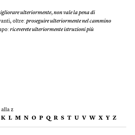
gliorare ulteriormente
,
non vale la pena di
anti, oltre:
proseguire ulteriormente nel cammino
mpo:
riceverete ulteriormente istruzioni più
 alla z
K
L
M
N
O
P
Q
R
S
T
U
V
W
X
Y
Z