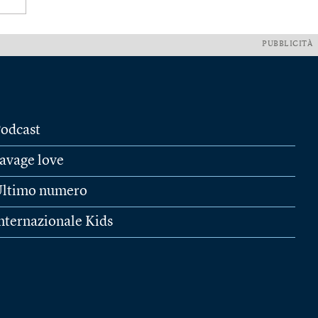
PUBBLICITÀ
odcast
avage love
ltimo numero
nternazionale Kids