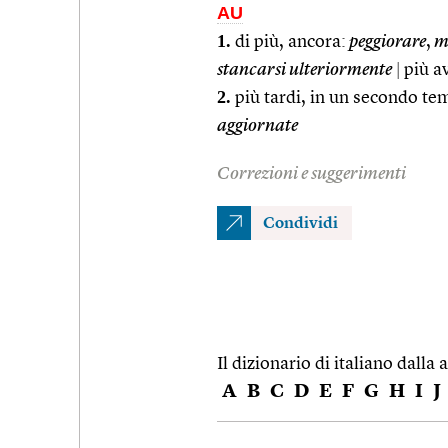
AU
1.
di più, ancora:
peggiorare
,
mi
stancarsi ulteriormente
|
più av
2.
più tardi, in un secondo te
aggiornate
Correzioni e suggerimenti
Condividi
Il dizionario di italiano dalla a
A
B
C
D
E
F
G
H
I
J