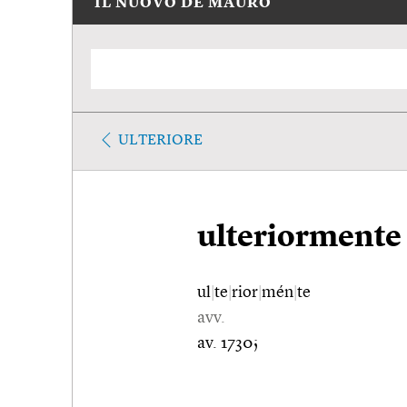
IL NUOVO DE MAURO
ULTERIORE
ulteriormente
ul
|
te
|
rior
|
mén
|
te
avv.
av. 1730;