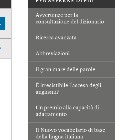
PER SAPERNE DI PIÙ
Avvertenze per la
consultazione del dizionario
A
Ricerca avanzata
Abbreviazioni
Il gran mare delle parole
È irresistibile l’ascesa degli
anglismi?
Un premio alla capacità di
adattamento
Il Nuovo vocabolario di base
della lingua italiana