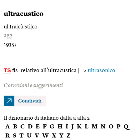
ultracustico
ul
|
tra
|
cù
|
sti
|
co
agg.
1935;
TS
fis. relativo all’ultracustica
|
=>
ultrasonico
Correzioni e suggerimenti
Condividi
Il dizionario di italiano dalla a alla z
A
B
C
D
E
F
G
H
I
J
K
L
M
N
O
P
Q
R
S
T
U
V
W
X
Y
Z