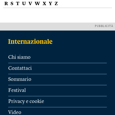
R
S
T
U
V
W
X
Y
Z
PUBBLICITÀ
Chi siamo
Contattaci
Sommario
Festival
Privacy e cookie
Video