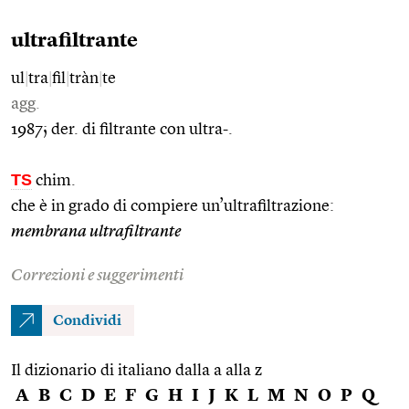
ultrafiltrante
ul
|
tra
|
fil
|
tràn
|
te
agg.
1987; der. di filtrante con ultra-.
TS
chim.
che è in grado di compiere un’ultrafiltrazione:
membrana ultrafiltrante
Correzioni e suggerimenti
Condividi
Il dizionario di italiano dalla a alla z
A
B
C
D
E
F
G
H
I
J
K
L
M
N
O
P
Q