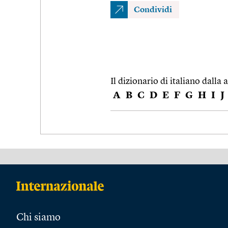
Condividi
Il dizionario di italiano dalla a
A
B
C
D
E
F
G
H
I
J
Chi siamo