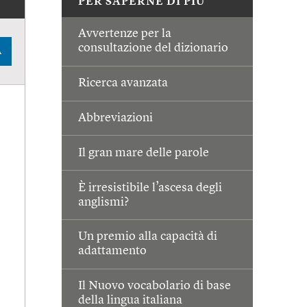
PER SAPERNE DI PIÙ
Avvertenze per la
consultazione del dizionario
A
Ricerca avanzata
Abbreviazioni
Il gran mare delle parole
È irresistibile l’ascesa degli
anglismi?
Un premio alla capacità di
adattamento
Il Nuovo vocabolario di base
della lingua italiana