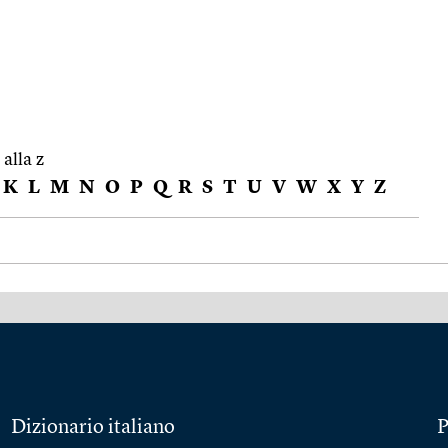
 alla z
K
L
M
N
O
P
Q
R
S
T
U
V
W
X
Y
Z
Dizionario italiano
P