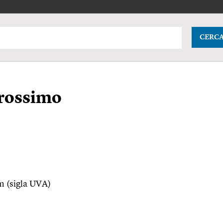
CERC
prossimo
m (sigla UVA)