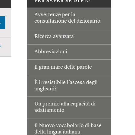
PER SAPERNE DI PIÙ
Avvertenze per la
consultazione del dizionario
A
Ricerca avanzata
Abbreviazioni
Il gran mare delle parole
È irresistibile l’ascesa degli
anglismi?
Un premio alla capacità di
adattamento
Il Nuovo vocabolario di base
della lingua italiana