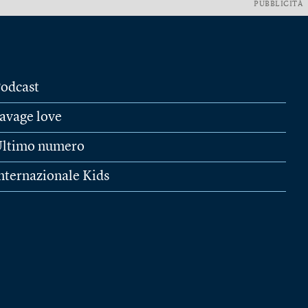
PUBBLICITÀ
odcast
avage love
ltimo numero
nternazionale Kids