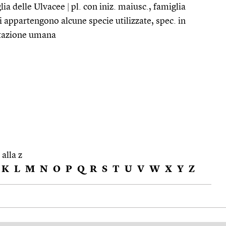
glia delle Ulvacee
|
pl. con iniz. maiusc., famiglia
ui appartengono alcune specie utilizzate, spec. in
ntazione umana
 alla z
K
L
M
N
O
P
Q
R
S
T
U
V
W
X
Y
Z