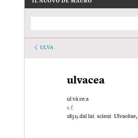
IL NUOVO DE MAURO
ULVA
ulvacea
ul
|
và
|
ce
|
a
s.f.
1831; dal lat. scient. Ulvacĕae,