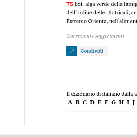
TS
bot. alga verde della fami
dell’ordine delle Ulotricali, c
Estremo Oriente, nell’alime
Correzioni e suggerimenti
Condividi
Il dizionario di italiano dalla a
A
B
C
D
E
F
G
H
I
J