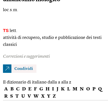
loc.s.m.
TS
lett.
attività di recupero, studio e pubblicazione dei testi
classici
Correzioni e suggerimenti
Condividi
Il dizionario di italiano dalla a alla z
A
B
C
D
E
F
G
H
I
J
K
L
M
N
O
P
Q
R
S
T
U
V
W
X
Y
Z