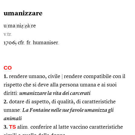
umanizzare
u
|
ma
|
niẓ
|
ẓà
|
re
v.tr.
1706; cfr. fr. humaniser.
CO
1.
rendere umano, civile
|
rendere compatibile con il
rispetto che si deve alla persona umana e ai suoi
diritti:
umanizzare la vita dei carcerati
2.
dotare di aspetto, di qualità, di caratteristiche
umane:
La Fontaine nelle sue favole umanizza gli
animali
3.
TS
alim. conferire al latte vaccino caratteristiche