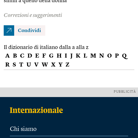
simili a quello della donna
Correzioni e suggerimenti
Condividi
Il dizionario di italiano dalla a alla z
A
B
C
D
E
F
G
H
I
J
K
L
M
N
O
P
Q
R
S
T
U
V
W
X
Y
Z
PUBBLICITÀ
Chi siamo