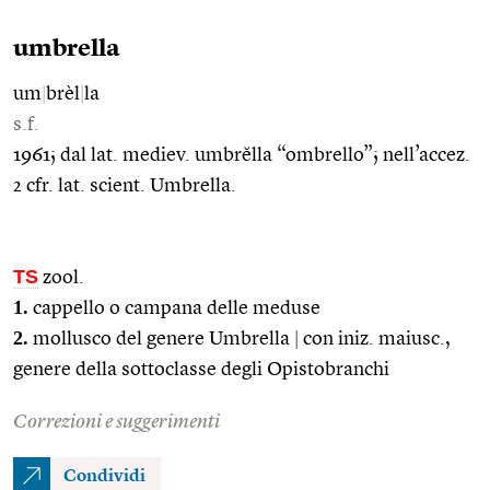
umbrella
um
|
brèl
|
la
s.f.
1961; dal lat. mediev. umbrĕlla “ombrello”; nell’accez.
2 cfr. lat. scient. Umbrella.
TS
zool.
1.
cappello o campana delle meduse
2.
mollusco del genere Umbrella
|
con iniz. maiusc.,
genere della sottoclasse degli Opistobranchi
Correzioni e suggerimenti
Condividi