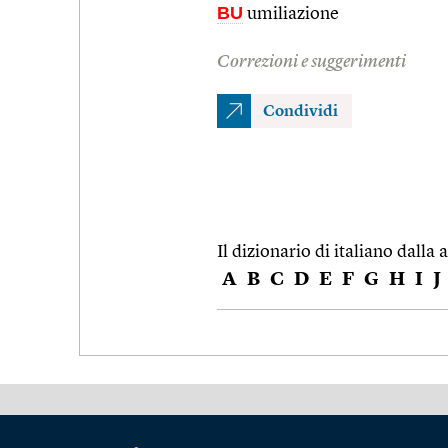
BU
umiliazione
Correzioni e suggerimenti
Condividi
Il dizionario di italiano dalla a
A
B
C
D
E
F
G
H
I
J