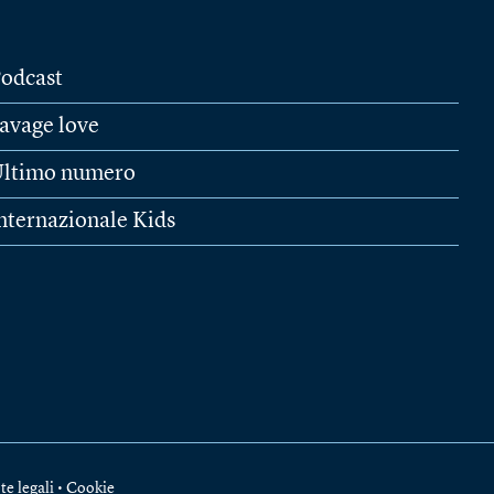
odcast
avage love
ltimo numero
nternazionale Kids
te legali
•
Cookie