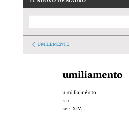
IL NUOVO DE MAURO
UMILEMENTE
umiliamento
u
|
mi
|
lia
|
mén
|
to
s.m.
sec. XIV;