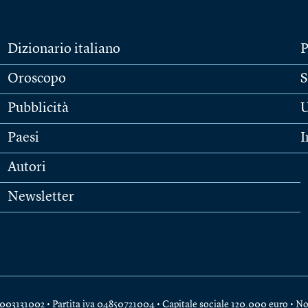
Dizionario italiano
P
Oroscopo
S
Pubblicità
U
Paesi
I
Autori
Newsletter
e 04003131002 • Partita iva 04850721004 • Capitale sociale 120.000 euro •
No