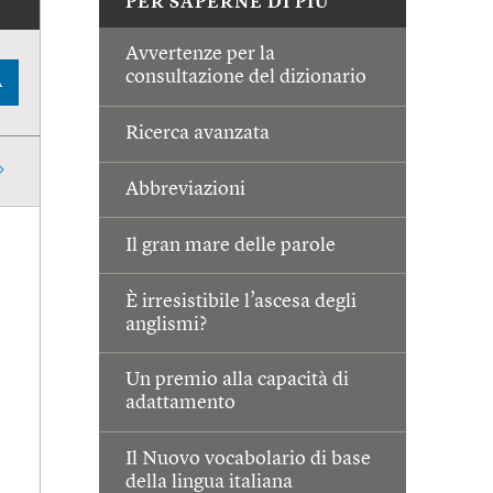
PER SAPERNE DI PIÙ
Avvertenze per la
consultazione del dizionario
A
Ricerca avanzata
Abbreviazioni
Il gran mare delle parole
È irresistibile l’ascesa degli
anglismi?
Un premio alla capacità di
adattamento
Il Nuovo vocabolario di base
della lingua italiana