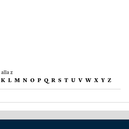
 alla z
K
L
M
N
O
P
Q
R
S
T
U
V
W
X
Y
Z