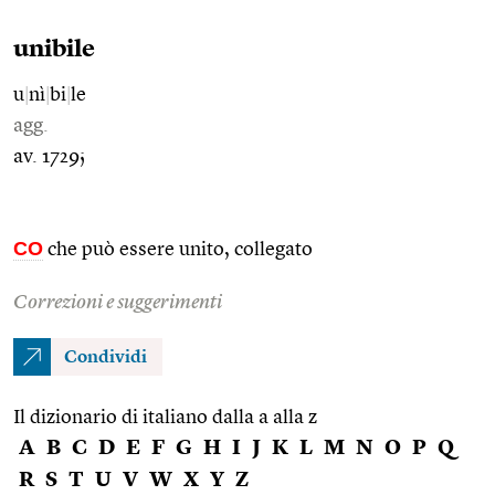
unibile
u
|
nì
|
bi
|
le
agg.
av. 1729;
CO
che può essere unito, collegato
Correzioni e suggerimenti
Condividi
Il dizionario di italiano dalla a alla z
A
B
C
D
E
F
G
H
I
J
K
L
M
N
O
P
Q
R
S
T
U
V
W
X
Y
Z