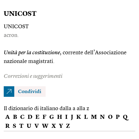
UNICOST
UNICOST
acron.
Unità per la costituzione
, corrente dell’Associazione
nazionale magistrati.
Correzioni e suggerimenti
Condividi
Il dizionario di italiano dalla a alla z
A
B
C
D
E
F
G
H
I
J
K
L
M
N
O
P
Q
R
S
T
U
V
W
X
Y
Z