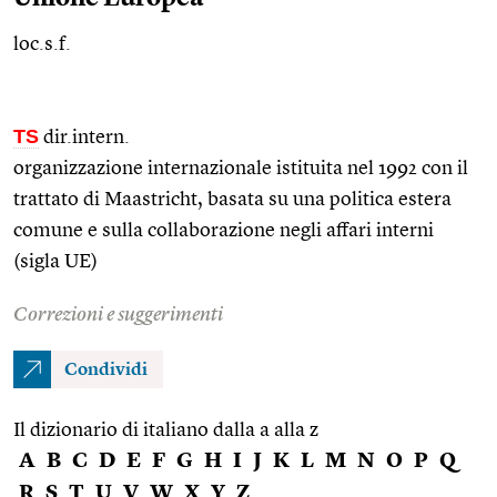
loc.s.f.
TS
dir.intern.
organizzazione internazionale istituita nel 1992 con il
trattato di Maastricht, basata su una politica estera
comune e sulla collaborazione negli affari interni
(sigla UE)
Correzioni e suggerimenti
Condividi
Il dizionario di italiano dalla a alla z
A
B
C
D
E
F
G
H
I
J
K
L
M
N
O
P
Q
R
S
T
U
V
W
X
Y
Z