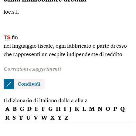
loc.s.f.
TS
fin.
nel linguaggio fiscale, ogni fabbricato o parte di esso
che rappresenti un cespite indipendente di reddito
Correzioni e suggerimenti
Condividi
Il dizionario di italiano dalla a alla z
A
B
C
D
E
F
G
H
I
J
K
L
M
N
O
P
Q
R
S
T
U
V
W
X
Y
Z