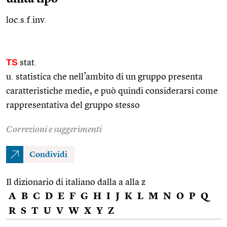
loc.s.f.inv.
TS
stat.
u. statistica che nell’ambito di un gruppo presenta
caratteristiche medie, e può quindi considerarsi come
rappresentativa del gruppo stesso
Correzioni e suggerimenti
Condividi
Il dizionario di italiano dalla a alla z
A
B
C
D
E
F
G
H
I
J
K
L
M
N
O
P
Q
R
S
T
U
V
W
X
Y
Z