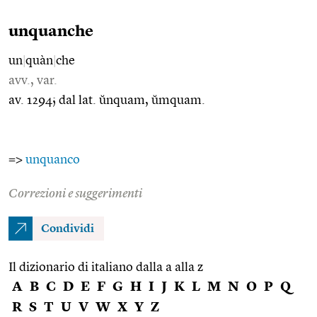
unquanche
un
|
quàn
|
che
avv., var.
av. 1294; dal lat. ŭnquam, ŭmquam.
=>
unquanco
Correzioni e suggerimenti
Condividi
Il dizionario di italiano dalla a alla z
A
B
C
D
E
F
G
H
I
J
K
L
M
N
O
P
Q
R
S
T
U
V
W
X
Y
Z