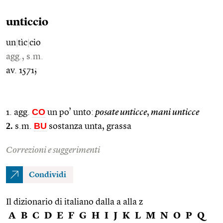
unticcio
un
|
tìc
|
cio
agg., s.m.
av. 1571;
CO
1. agg.
un po’ unto:
posate unticce
,
mani unticce
2.
BU
s.m.
sostanza unta, grassa
Correzioni e suggerimenti
Condividi
Il dizionario di italiano dalla a alla z
A
B
C
D
E
F
G
H
I
J
K
L
M
N
O
P
Q