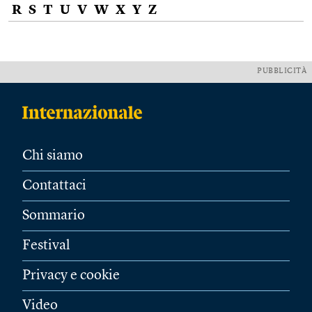
R
S
T
U
V
W
X
Y
Z
PUBBLICITÀ
Chi siamo
Contattaci
Sommario
Festival
Privacy e cookie
Video