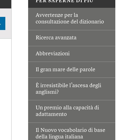
PER SAPERNE DI PIÙ
Avvertenze per la
consultazione del dizionario
A
Ricerca avanzata
Abbreviazioni
Il gran mare delle parole
È irresistibile l’ascesa degli
anglismi?
Un premio alla capacità di
adattamento
Il Nuovo vocabolario di base
della lingua italiana