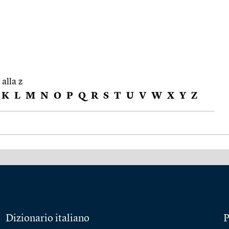
 alla z
K
L
M
N
O
P
Q
R
S
T
U
V
W
X
Y
Z
Dizionario italiano
P