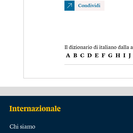
Condividi
Il dizionario di italiano dalla a
A
B
C
D
E
F
G
H
I
J
Chi siamo