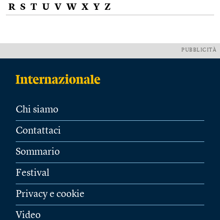
R
S
T
U
V
W
X
Y
Z
PUBBLICITÀ
Chi siamo
Contattaci
Sommario
Festival
Privacy e cookie
Video