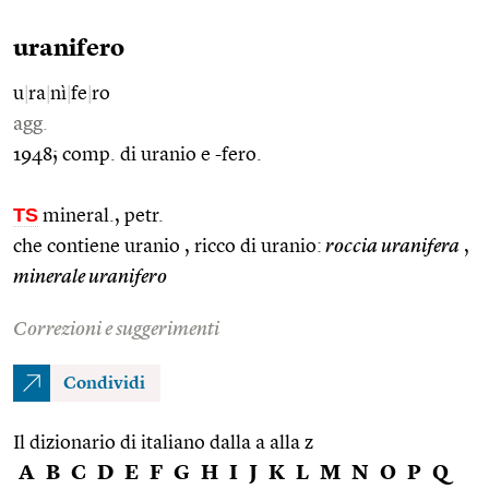
uranifero
u
|
ra
|
nì
|
fe
|
ro
agg.
1948; comp. di uranio e -fero.
TS
mineral., petr.
che contiene uranio , ricco di uranio:
roccia uranifera
,
minerale uranifero
Correzioni e suggerimenti
Condividi
Il dizionario di italiano dalla a alla z
A
B
C
D
E
F
G
H
I
J
K
L
M
N
O
P
Q