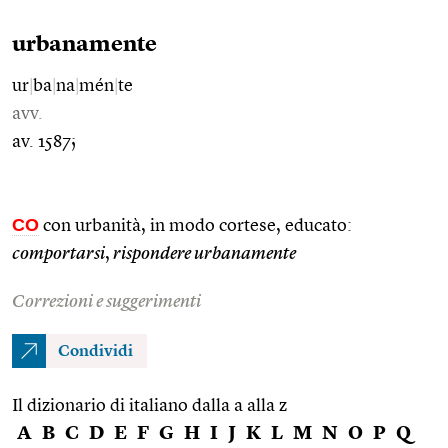
urbanamente
ur
|
ba
|
na
|
mén
|
te
avv.
av. 1587;
CO
con urbanità, in modo cortese, educato:
comportarsi
,
rispondere urbanamente
Correzioni e suggerimenti
Condividi
Il dizionario di italiano dalla a alla z
A
B
C
D
E
F
G
H
I
J
K
L
M
N
O
P
Q