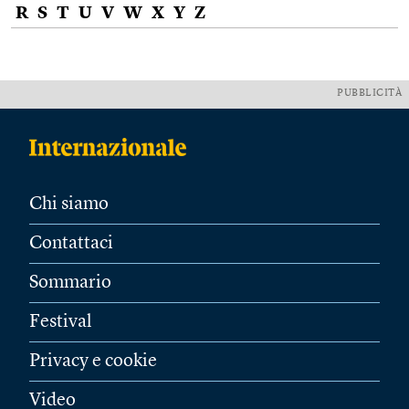
R
S
T
U
V
W
X
Y
Z
PUBBLICITÀ
Chi siamo
Contattaci
Sommario
Festival
Privacy e cookie
Video