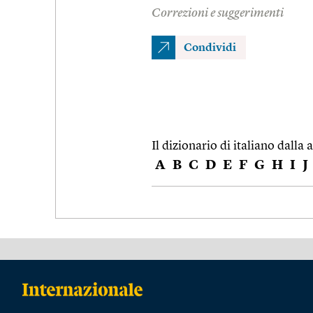
Correzioni e suggerimenti
Condividi
Il dizionario di italiano dalla a
A
B
C
D
E
F
G
H
I
J