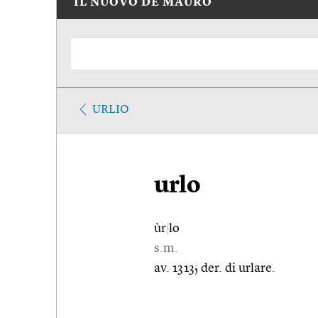
IL NUOVO DE MAURO
URLIO
urlo
ùr
|
lo
s.m.
av. 1313; der. di urlare.