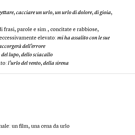
ettare
,
cacciare un urlo
,
un urlo di dolore
,
di gioia
,
di frasi, parole e sim., concitate e rabbiose,
 eccessivamente elevato:
mi ha assalito con le sue
 accorgerà dell’errore
 del lupo
,
dello sciacallo
to:
l’urlo del vento
,
della sirena
nale: un film, una cena da urlo