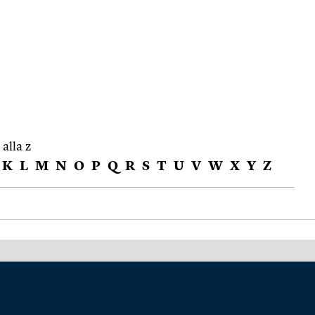
 alla z
K
L
M
N
O
P
Q
R
S
T
U
V
W
X
Y
Z