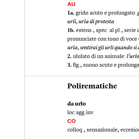
AU
1a.
grido acuto e prolungato:
g
urli
,
urla di protesta
1b.
estens., spec. al pl., serie 
pronunciate con tono di voce
urla
,
sentirai gli urli quando si
2.
ululato di un animale:
l’urlo
3.
fig., suono acuto e prolunga
Polirematiche
da urlo
loc.agg.inv.
CO
colloq., sensazionale, eccezio