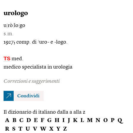
urologo
u
|
rò
|
lo
|
go
s.m.
3
1927; comp. di
uro- e -logo.
TS
med.
medico specialista in urologia
Correzioni e suggerimenti
Condividi
Il dizionario di italiano dalla a alla z
A
B
C
D
E
F
G
H
I
J
K
L
M
N
O
P
Q
R
S
T
U
V
W
X
Y
Z