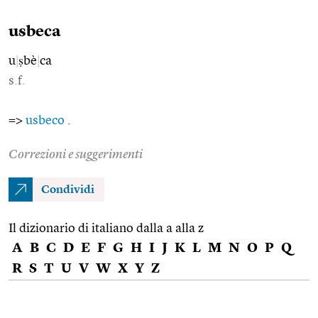
usbeca
u
|
ṣbè
|
ca
s.f.
=>
usbeco
.
Correzioni e suggerimenti
Condividi
Il dizionario di italiano dalla a alla z
A
B
C
D
E
F
G
H
I
J
K
L
M
N
O
P
Q
R
S
T
U
V
W
X
Y
Z