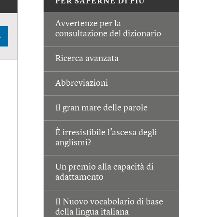
PER SAPERNE DI PIÙ
Avvertenze per la
consultazione del dizionario
A
Ricerca avanzata
Abbreviazioni
Il gran mare delle parole
È irresistibile l’ascesa degli
anglismi?
Un premio alla capacità di
adattamento
Il Nuovo vocabolario di base
della lingua italiana