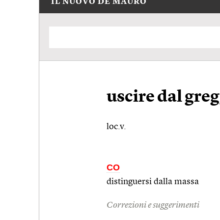
IL NUOVO DE MAURO
uscire dal gre
loc.v.
CO
distinguersi dalla massa
Correzioni e suggerimenti