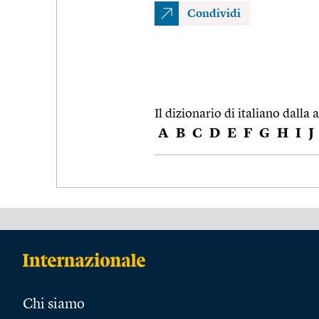
Condividi
Il dizionario di italiano dalla a
A
B
C
D
E
F
G
H
I
J
Chi siamo