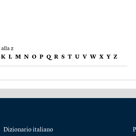
 alla z
K
L
M
N
O
P
Q
R
S
T
U
V
W
X
Y
Z
Dizionario italiano
P