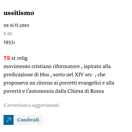
ussitismo
us
|
si
|
tì
|
ṣmo
s.m.
1935;
TS
st.relig.
movimento cristiano riformatore , ispirato alla
predicazione di Hus , sorto nel XIV sec. , che
proponeva un ritorno ai precetti evangelici e alla
povertà e l’autonomia dalla Chiesa di Roma
Correzioni e suggerimenti
Condividi