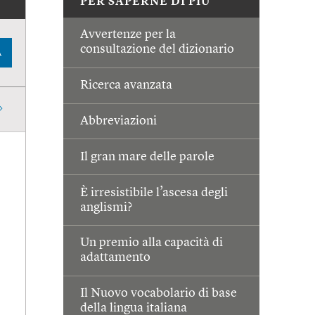
PER SAPERNE DI PIÙ
Avvertenze per la
consultazione del dizionario
A
Ricerca avanzata
Abbreviazioni
Il gran mare delle parole
È irresistibile l’ascesa degli
anglismi?
Un premio alla capacità di
adattamento
Il Nuovo vocabolario di base
della lingua italiana