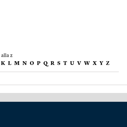
 alla z
K
L
M
N
O
P
Q
R
S
T
U
V
W
X
Y
Z