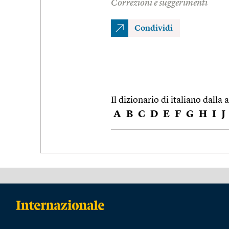
Correzioni e suggerimenti
Condividi
Il dizionario di italiano dalla a
A
B
C
D
E
F
G
H
I
J