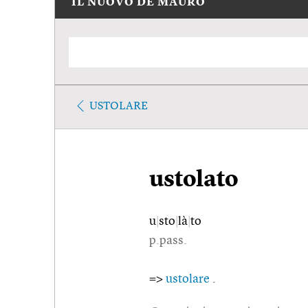
IL NUOVO DE MAURO
USTOLARE
ustolato
u
|
sto
|
là
|
to
p.pass.
=>
ustolare
.