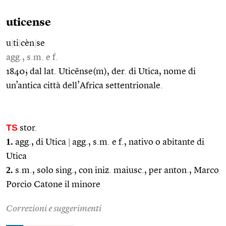
uticense
u
|
ti
|
cèn
|
se
agg., s.m. e f.
1840; dal lat. Uticēnse(m), der. di Utica, nome di
un’antica città dell’Africa settentrionale.
TS
stor.
1.
agg., di Utica
|
agg., s.m. e f., nativo o abitante di
Utica
2.
s.m., solo sing., con iniz. maiusc., per anton., Marco
Porcio Catone il minore
Correzioni e suggerimenti