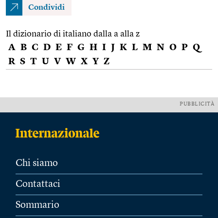
Condividi
Il dizionario di italiano dalla a alla z
A
B
C
D
E
F
G
H
I
J
K
L
M
N
O
P
Q
R
S
T
U
V
W
X
Y
Z
PUBBLICITÀ
Chi siamo
Contattaci
Sommario