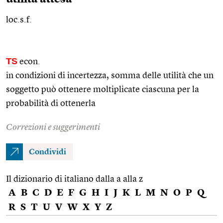
loc.s.f.
TS
econ.
in condizioni di incertezza, somma delle utilità che un
soggetto può ottenere moltiplicate ciascuna per la
probabilità di ottenerla
Correzioni e suggerimenti
Condividi
Il dizionario di italiano dalla a alla z
A
B
C
D
E
F
G
H
I
J
K
L
M
N
O
P
Q
R
S
T
U
V
W
X
Y
Z