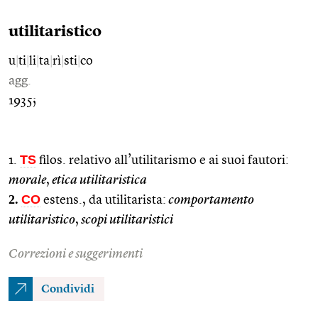
utilitaristico
u
|
ti
|
li
|
ta
|
rì
|
sti
|
co
agg.
1935;
TS
1.
filos. relativo all’utilitarismo e ai suoi fautori:
morale
,
etica utilitaristica
2.
CO
estens., da utilitarista:
comportamento
utilitaristico
,
scopi utilitaristici
Correzioni e suggerimenti
Condividi