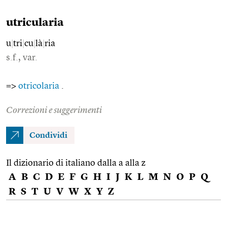
utricularia
u
|
tri
|
cu
|
là
|
ria
s.f., var.
=>
otricolaria
.
Correzioni e suggerimenti
Condividi
Il dizionario di italiano dalla a alla z
A
B
C
D
E
F
G
H
I
J
K
L
M
N
O
P
Q
R
S
T
U
V
W
X
Y
Z