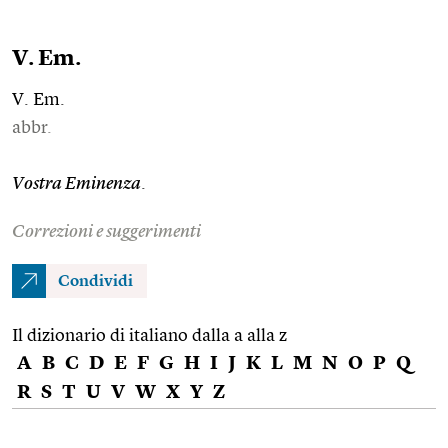
V. Em.
V. Em.
abbr.
Vostra Eminenza
.
Correzioni e suggerimenti
Condividi
Il dizionario di italiano dalla a alla z
A
B
C
D
E
F
G
H
I
J
K
L
M
N
O
P
Q
R
S
T
U
V
W
X
Y
Z