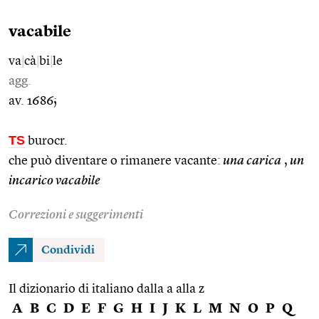
vacabile
va
|
cà
|
bi
|
le
agg.
av. 1686;
TS
burocr.
che può diventare o rimanere vacante:
una carica
,
un
incarico vacabile
Correzioni e suggerimenti
Condividi
Il dizionario di italiano dalla a alla z
A
B
C
D
E
F
G
H
I
J
K
L
M
N
O
P
Q