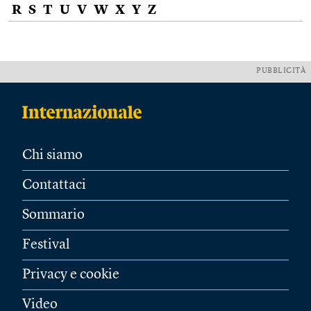
R
S
T
U
V
W
X
Y
Z
PUBBLICITÀ
Chi siamo
Contattaci
Sommario
Festival
Privacy e cookie
Video