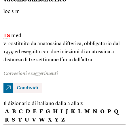
loc.s.m.
TS
med.
v. costituito da anatossina difterica, obbligatorio dal
1959 ed eseguito con due iniezioni di anatossina a
distanza di tre settimane l’una dall’altra
Correzioni e suggerimenti
Condividi
Il dizionario di italiano dalla a alla z
A
B
C
D
E
F
G
H
I
J
K
L
M
N
O
P
Q
R
S
T
U
V
W
X
Y
Z