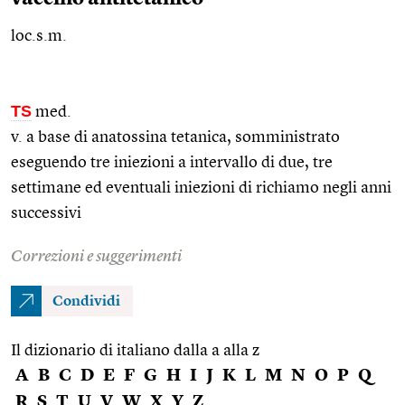
loc.s.m.
TS
med.
v. a base di anatossina tetanica, somministrato
eseguendo tre iniezioni a intervallo di due, tre
settimane ed eventuali iniezioni di richiamo negli anni
successivi
Correzioni e suggerimenti
Condividi
Il dizionario di italiano dalla a alla z
A
B
C
D
E
F
G
H
I
J
K
L
M
N
O
P
Q
R
S
T
U
V
W
X
Y
Z