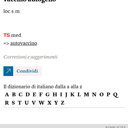
loc.s.m.
TS
med.
=>
autovaccino
.
Correzioni e suggerimenti
Condividi
Il dizionario di italiano dalla a alla z
A
B
C
D
E
F
G
H
I
J
K
L
M
N
O
P
Q
R
S
T
U
V
W
X
Y
Z