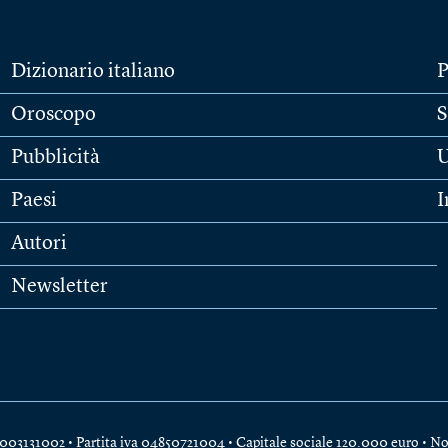
Dizionario italiano
P
Oroscopo
S
Pubblicità
U
Paesi
I
Autori
Newsletter
e 04003131002 • Partita iva 04850721004 • Capitale sociale 120.000 euro •
No