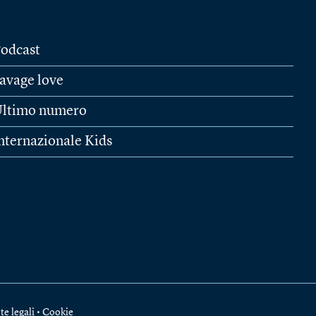
odcast
avage love
ltimo numero
nternazionale Kids
te legali
•
Cookie