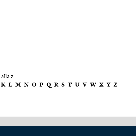
 alla z
K
L
M
N
O
P
Q
R
S
T
U
V
W
X
Y
Z