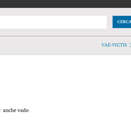
CERC
VAE-VICTIS
v. anche vado.