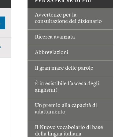
PER SAPERNE DI PIÙ
Avvertenze per la
consultazione del dizionario
A
Ricerca avanzata
Abbreviazioni
Il gran mare delle parole
È irresistibile l’ascesa degli
anglismi?
Un premio alla capacità di
adattamento
Il Nuovo vocabolario di base
della lingua italiana