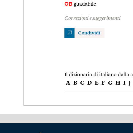
OB
guadabile
Correzioni e suggerimenti
Condividi
Il dizionario di italiano dalla a
A
B
C
D
E
F
G
H
I
J