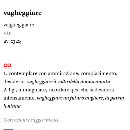
vagheggiare
va
|
gheg
|
già
|
re
v.tr.
av. 1321;
CO
1.
contemplare con ammirazione, compiacimento,
desiderio:
vagheggiare il volto della donna amata
2.
fig., immaginare, ricordare qcs. che si desidera
intensamente:
vagheggiare un futuro migliore
,
la patria
lontana
Correzioni e suggerimenti