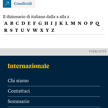
Condividi
Il dizionario di italiano dalla a alla z
A
B
C
D
E
F
G
H
I
J
K
L
M
N
O
P
Q
R
S
T
U
V
W
X
Y
Z
PUBBLICITÀ
Chi siamo
Contattaci
Sommario