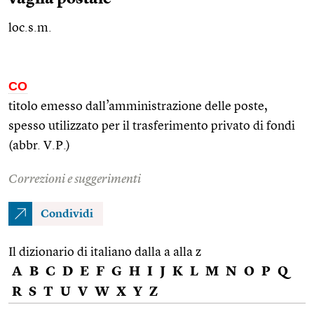
loc.s.m.
CO
titolo emesso dall’amministrazione delle poste,
spesso utilizzato per il trasferimento privato di fondi
(abbr. V.P.)
Correzioni e suggerimenti
Condividi
Il dizionario di italiano dalla a alla z
A
B
C
D
E
F
G
H
I
J
K
L
M
N
O
P
Q
R
S
T
U
V
W
X
Y
Z