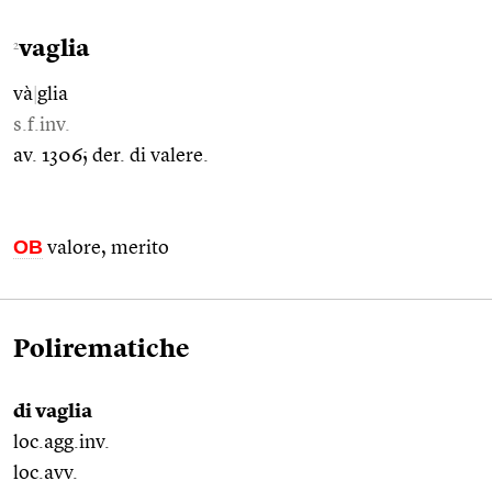
vaglia
2
và
|
glia
s.f.inv.
av. 1306; der. di valere.
OB
valore, merito
Polirematiche
di vaglia
loc.agg.inv.
loc.avv.