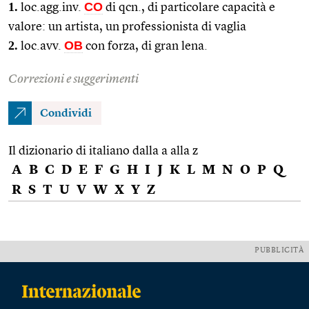
1.
CO
loc.agg.inv.
di qcn., di particolare capacità e
valore: un artista, un professionista di vaglia
2.
OB
loc.avv.
con forza, di gran lena.
Correzioni e suggerimenti
Condividi
Il dizionario di italiano dalla a alla z
A
B
C
D
E
F
G
H
I
J
K
L
M
N
O
P
Q
R
S
T
U
V
W
X
Y
Z
PUBBLICITÀ