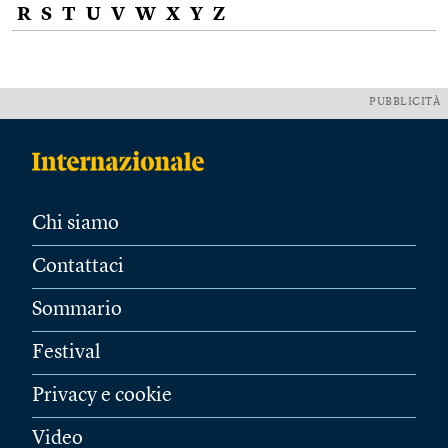
R
S
T
U
V
W
X
Y
Z
PUBBLICITÀ
Chi siamo
Contattaci
Sommario
Festival
Privacy e cookie
Video