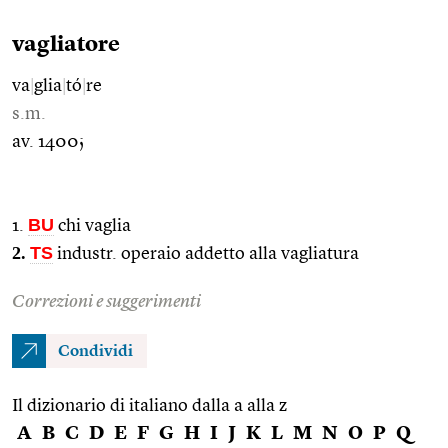
vagliatore
va
|
glia
|
tó
|
re
s.m.
av. 1400;
BU
1.
chi vaglia
2.
TS
industr. operaio addetto alla vagliatura
Correzioni e suggerimenti
Condividi
Il dizionario di italiano dalla a alla z
A
B
C
D
E
F
G
H
I
J
K
L
M
N
O
P
Q