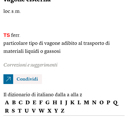
loc.s.m.
TS
ferr.
particolare tipo di vagone adibito al trasporto di
materiali liquidi o gassosi
Correzioni e suggerimenti
Condividi
Il dizionario di italiano dalla a alla z
A
B
C
D
E
F
G
H
I
J
K
L
M
N
O
P
Q
R
S
T
U
V
W
X
Y
Z