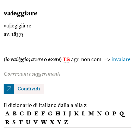
vaieggiare
va
|
ieg
|
già
|
re
av. 1837;
TS
(
io vaiéggio
;
avere
o
essere
)
agr. non com. =>
invaiare
Correzioni e suggerimenti
Condividi
Il dizionario di italiano dalla a alla z
A
B
C
D
E
F
G
H
I
J
K
L
M
N
O
P
Q
R
S
T
U
V
W
X
Y
Z