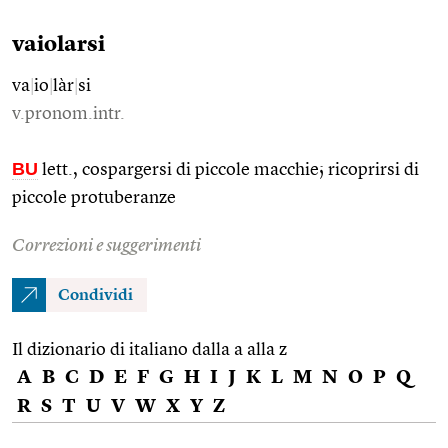
vaiolarsi
va
|
io
|
làr
|
si
v.pronom.intr.
BU
lett., cospargersi di piccole macchie; ricoprirsi di
piccole protuberanze
Correzioni e suggerimenti
Condividi
Il dizionario di italiano dalla a alla z
A
B
C
D
E
F
G
H
I
J
K
L
M
N
O
P
Q
R
S
T
U
V
W
X
Y
Z